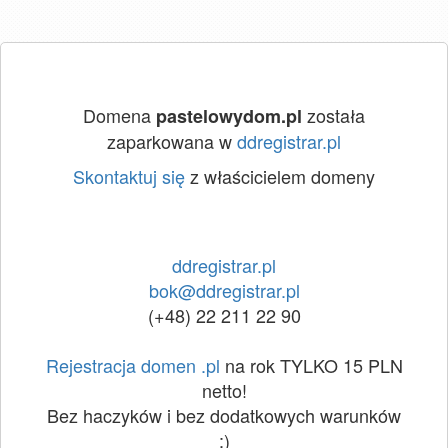
Domena
została
pastelowydom.pl
zaparkowana w
ddregistrar.pl
Skontaktuj się
z właścicielem domeny
ddregistrar.pl
bok@ddregistrar.pl
(+48) 22 211 22 90
Rejestracja domen .pl
na rok TYLKO 15 PLN
netto!
Bez haczyków i bez dodatkowych warunków
:)